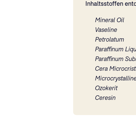
Inhaltsstoffen ent
Mineral Oil
Vaseline
Petrolatum
Paraffinum Liq
Paraffinum Sub
Cera Microcrist
Microcrystallin
Ozokerit
Ceresin