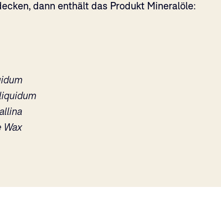
decken, dann enthält das Produkt Mineralöle:
uidum
liquidum
allina
e Wax