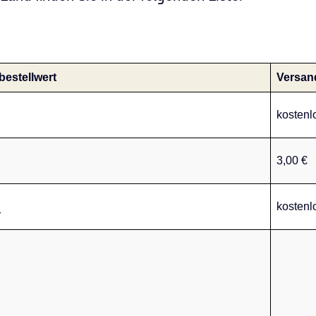
bestellwert
Versan
kostenl
3,00 €
kostenl
r