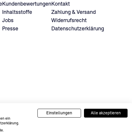
e
Kundenbewertungen
Kontakt
Inhaltsstoffe
Zahlung & Versand
Jobs
Widerrufsrecht
Presse
Datenschutzerklärung
er&Söhne 2024
Einstellungen
Alle akzeptieren
nen ein
tzerklärung.
de.