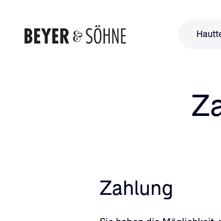
Hautt
Za
Zahlung