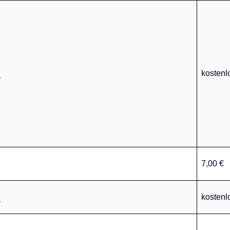
kostenl
r
7,00 €
kostenl
r