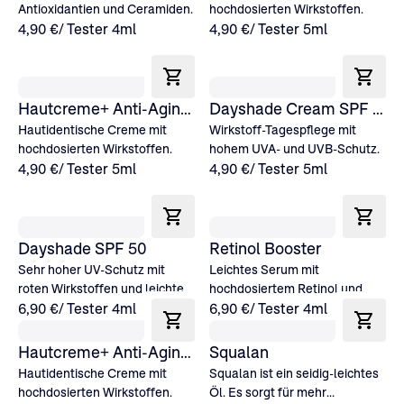
Antioxidantien und Ceramiden.
hochdosierten Wirkstoffen.
4,90 €
/ Tester 4ml
4,90 €
/ Tester 5ml
Hautcreme+ Anti-Aging Trockene Haut
Dayshade Cream SPF 50
Hautidentische Creme mit
Wirkstoff-Tagespflege mit
hochdosierten Wirkstoffen.
hohem UVA- und UVB-Schutz.
4,90 €
/ Tester 5ml
4,90 €
/ Tester 5ml
Dayshade SPF 50
Retinol Booster
Sehr hoher UV-Schutz mit
Leichtes Serum mit
roten Wirkstoffen und leichten
hochdosiertem Retinol und
Ölen.
6,90 €
/ Tester 4ml
Retinsäure-Ester.
6,90 €
/ Tester 4ml
Hautcreme+ Anti-Aging Leicht
Squalan
Hautidentische Creme mit
Squalan ist ein seidig-leichtes
hochdosierten Wirkstoffen.
Öl. Es sorgt für mehr