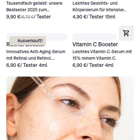
Tausendfach geliebt: unsere
Leichtes Gesichts- und
Bestseller 2025 zum
Körperserum für intensive
Sparpreis.
9,90 €
/ Tester
Feuchtigkeit und beruhigte
4,90 €
/ Tester 15ml
16,70 €
Haut.
Ausverkauft!
Retinal Booster
Vitamin C Booster
Innovatives Anti-Aging-Serum
Leichtes Vitamin-C-Serum mit
mit Retinal und Retinol.
15% reinem Vitamin C.
Wirksam und verträglich.
6,90 €
/ Tester 4ml
6,90 €
/ Tester 4ml