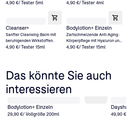
4,90 €
/ Tester 5ml
Feuchtigkeit.
4,90 €
/ Tester 4ml
Cleanser+
Bodylotion+ Einzeln
Sanfter Cleansing-Balm mit
Zartschmelzende Anti-Aging-
beruhigenden Wirkstoffen.
Körperpflege mit Hyaluron und
4,90 €
/ Tester 15ml
Ceramiden.
4,90 €
/ Tester 15ml
Das könnte Sie auch
interessieren
Bodylotion+ Einzeln
Daysha
29,90 €
/ Vollgröße 200ml
49,90 €