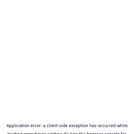
Application error: a
client
-side exception has occurred while
loading
www.beyer-soehne.de
(see the
browser console
for