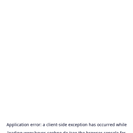
Application error: a
client
-side exception has occurred while
loading
www.beyer-soehne.de
(see the
browser console
for