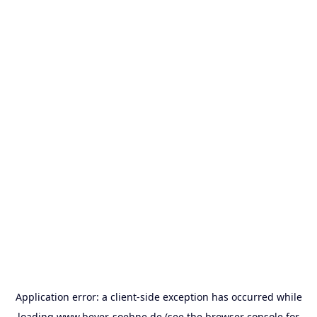
Application error: a
client
-side exception has occurred while
loading
www.beyer-soehne.de
(see the
browser console
for