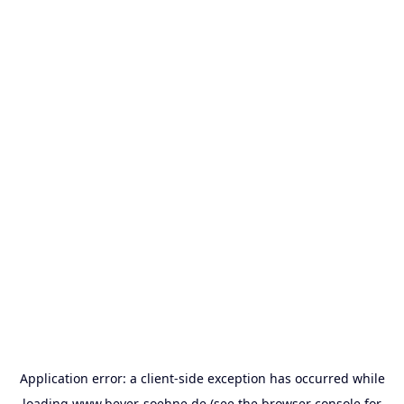
Application error: a
client
-side exception has occurred while
loading
www.beyer-soehne.de
(see the
browser console
for