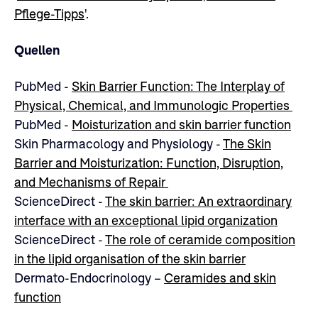
Pflege-Tipps
'.
Quellen
PubMed -
Skin Barrier Function: The Interplay of
Physical, Chemical, and Immunologic Properties
PubMed -
Moisturization and skin barrier function
Skin Pharmacology and Physiology -
The Skin
Barrier and Moisturization: Function, Disruption,
and Mechanisms of Repair
ScienceDirect -
The skin barrier: An extraordinary
interface with an exceptional lipid organization
ScienceDirect -
The role of ceramide composition
in the lipid organisation of the skin barrier
Dermato-Endocrinology –
Ceramides and skin
function