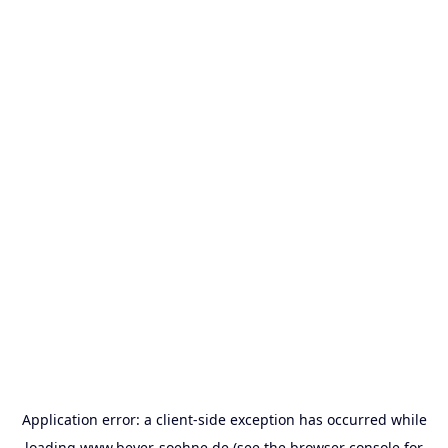
Application error: a
client
-side exception has occurred while
loading
www.beyer-soehne.de
(see the
browser console
for