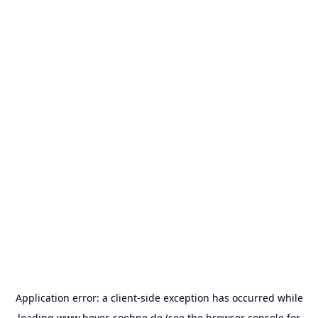
Application error: a
client
-side exception has occurred while
loading
www.beyer-soehne.de
(see the
browser console
for