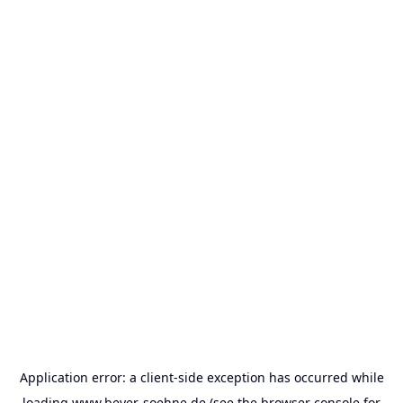
Application error: a
client
-side exception has occurred while
loading
www.beyer-soehne.de
(see the
browser console
for