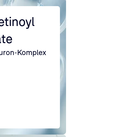
tinoyl
ate
luron-Komplex