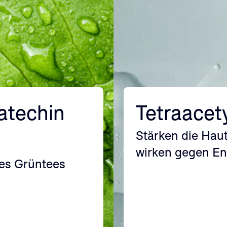
atechin
Tetraacet
Stärken die Hau
wirken gegen E
es Grüntees