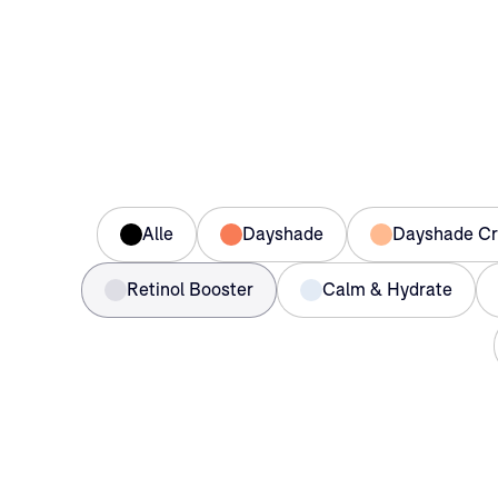
Alle
Dayshade
Dayshade C
Retinol Booster
Calm & Hydrate