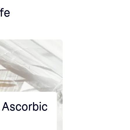
fe
 Ascorbic