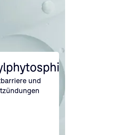
ylphytosphingosine
tbarriere und
ntzündungen